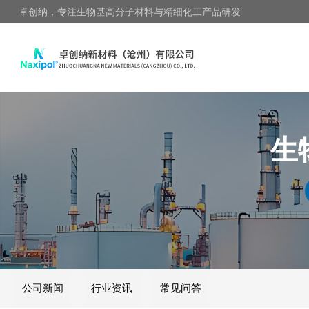
卓创纳，专注生物基高分子材料与精细化工产品研发
生
公司新闻
行业资讯
常见问答