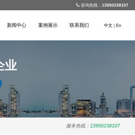
咨询热线：
13950238107
新闻中心
案例展示
联系我们
中文
|
En
企业
服务热线：
13950238107